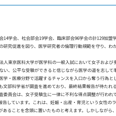
4学会、社会部会19学会、臨床部会96学会の計129加
の研究促進を図り、医学研究者の倫理行動規範を守り、わ
法人東京医科大学が医学科の一般入試において女子および
ない、公平な受験ができると信じながら医学の道を志して
医学・医療分野で活躍するチャンスを入口から奪う行為と
も文部科学省が調査を進めており、最終結果報告が待たれ
査委員会は、女子受験生に一律に不利な得点調整が行われ
報告しています。これは、妊娠・出産・育児という女性の
があることを念頭に置いたものと考えます。しかしながら