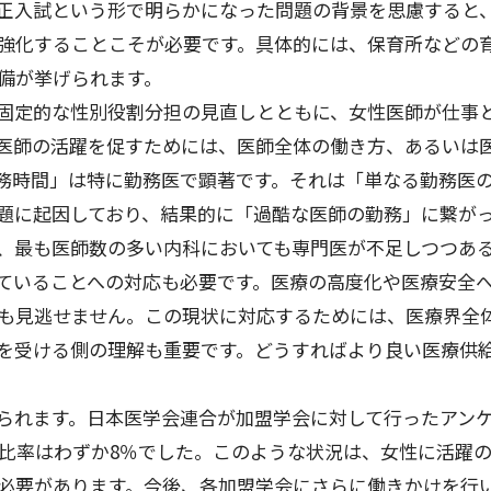
正入試という形で明らかになった問題の背景を思慮すると
強化することこそが必要です。具体的には、保育所などの
備が挙げられます。
固定的な性別役割分担の見直しとともに、女性医師が仕事
医師の活躍を促すためには、医師全体の働き方、あるいは
務時間」は特に勤務医で顕著です。それは「単なる勤務医
題に起因しており、結果的に「過酷な医師の勤務」に繋が
、最も医師数の多い内科においても専門医が不足しつつあ
ていることへの対応も必要です。医療の高度化や医療安全
も見逃せません。この現状に対応するためには、医療界全
を受ける側の理解も重要です。どうすればより良い医療供
。
られます。日本医学会連合が加盟学会に対して行ったアンケ
性比率はわずか8％でした。このような状況は、女性に活躍
必要があります。今後、各加盟学会にさらに働きかけを行